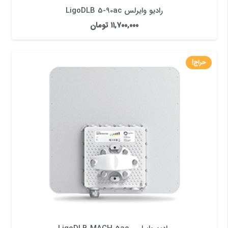
رادیو وایرلس LigoDLB 5-90ac
۱۱,۷۰۰,۰۰۰
تومان
حراج!