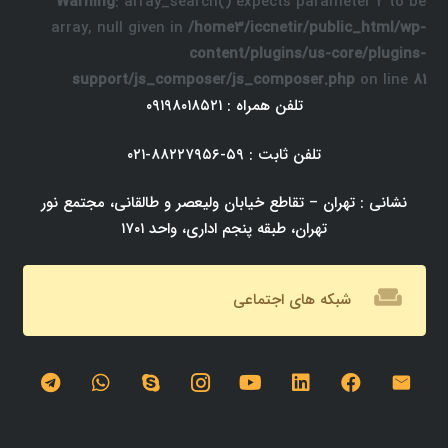
Warning
: array_search() expects parameter 2 to be
array, null given in
/home3/iccnetir/public_html/wp-
content/plugins/us-core/plugins-
support/js_composer/js_composer.php
on line
۸۱
تلفن همراه : ۰۹۱۹۸۰۱۸۵۲۱
تلفن ثابت : ۵۹-۸۸۲۲۷۹۵۶-۰۲۱
نشانی : تهران – تقاطع خیابان ولیعصر و طالقانی، مجتمع نور
تهران، طبقه پنجم اداری، واحد ۱۷۰۱
weekend
شبکه های اجتماعی