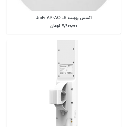
اکسس پوینت UniFi AP-AC-LR
۷,۹۰۰,۰۰۰
تومان