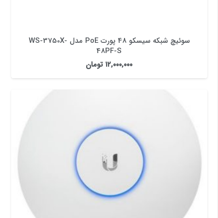
سوئیچ شبکه سیسکو 48 پورت PoE مدل WS-3750X-
48PF-S
۱۲,۰۰۰,۰۰۰
تومان