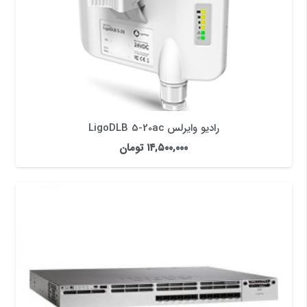
رادیو وایرلس LigoDLB 5-20ac
۱۴,۵۰۰,۰۰۰
تومان